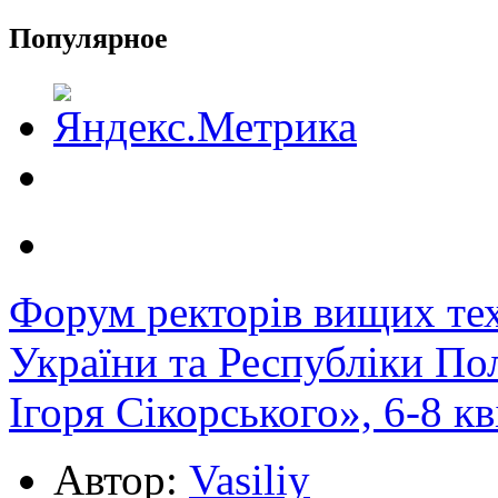
Популярное
Форум ректорів вищих тех
України та Республіки По
Ігоря Сікорського», 6-8 к
Автор:
Vasiliy