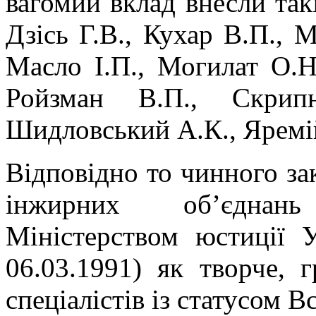
вагомий вклад внесли такі
Дзісь Г.В., Кухар В.П., 
Масло І.П., Могилат О.Н.
Ройзман В.П., Скрип
Шидловський А.К., Яремі
Відповідно то чинного за
інжирних об’єднань
Міністерством юстиції 
06.03.1991) як творче, 
спеціалістів із статусом В