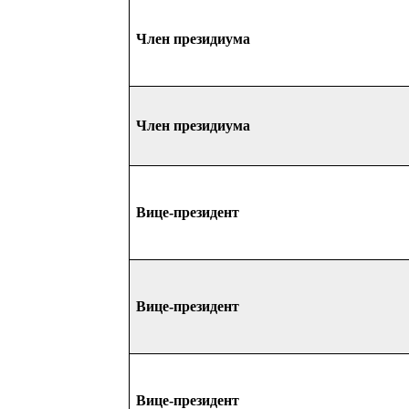
Член презид
иума
Член презид
иума
Вице-президент
Вице-президент
Вице-президент