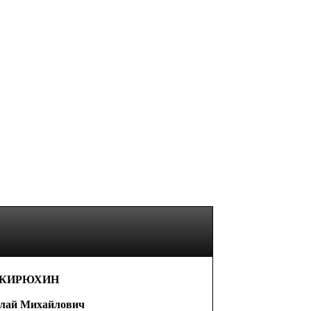
К
И
РЮХ
И
Н
лай Михайлович