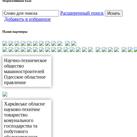
Нормативная база
Расширенный поиск
Добавить в избранное
Наши партнеры
Научно-техническое
общество
машиностроителей
Одесское областное
правление
Харківське обласне
науково-технічне
товариство
комунального
господарства та
побутового
обслуговування