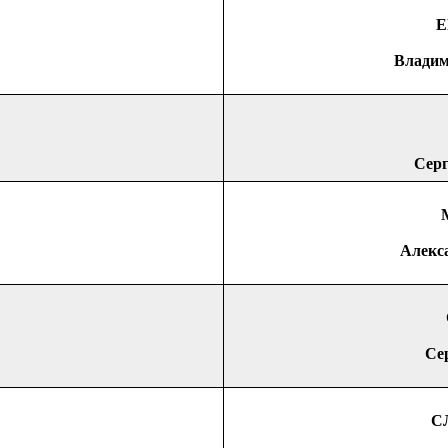
Е
Владим
Сер
Алекс
Се
С