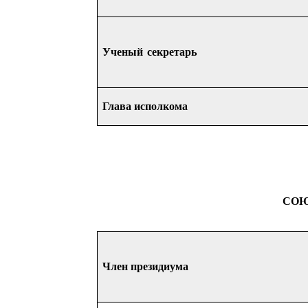
Учен
ы
й секретар
ь
Глава исполкома
СОЮ
Член презид
иума