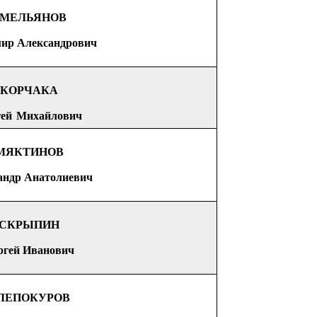
МЕЛЬЯНОВ
ир А
лександрович
КОРЧАКА
гей Михайлович
МЯКТИНОВ
андр Анатолиевич
СКР
Ы
П
И
Н
рг
е
й
И
ванович
ЛЕПОКУРОВ