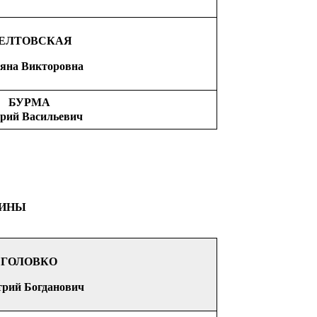
ЕЛТОВСКА
Я
яна В
и
ктор
о
вна
БУРМА
рий Васильевич
АИНЫ
ГОЛОВКО
рий Богданович